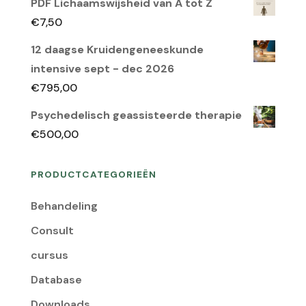
PDF Lichaamswijsheid van A tot Z
was:
is:
€
7,50
€150,00.
€95,00.
12 daagse Kruidengeneeskunde
intensive sept - dec 2026
€
795,00
Psychedelisch geassisteerde therapie
€
500,00
PRODUCTCATEGORIEËN
Behandeling
Consult
cursus
Database
Downloads