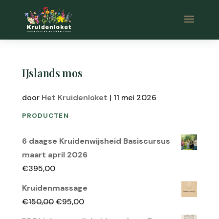
IJslands mos
door
Het Kruidenloket
|
11 mei 2026
PRODUCTEN
6 daagse Kruidenwijsheid Basiscursus
maart april 2026
€
395,00
Kruidenmassage
Oorspronkelijke
Huidige
€
150,00
€
95,00
prijs
prijs