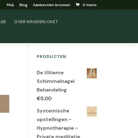
FAQ
Blog
Aanbevolen bronnen
0 items
ASE
OVER KRUIDENLOKET
PRODUCTEN
De Ultieme
Schimmelnagel
Behandeling
€
5,00
Systemische
opstellingen -
Hypnotherapie -
Private meditatie