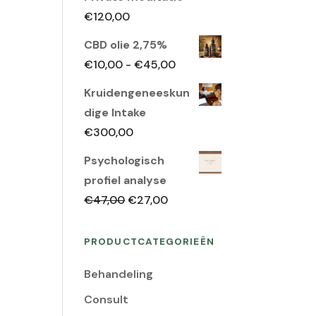
€
120,00
CBD olie 2,75%
Prijsklasse:
€
10,00
-
€
45,00
€10,00
Kruidengeneeskun
tot
dige Intake
€45,00
€
300,00
Psychologisch
profiel analyse
Oorspronkelijke
Huidige
€
47,00
€
27,00
prijs
prijs
was:
is:
PRODUCTCATEGORIEËN
€47,00.
€27,00.
Behandeling
Consult