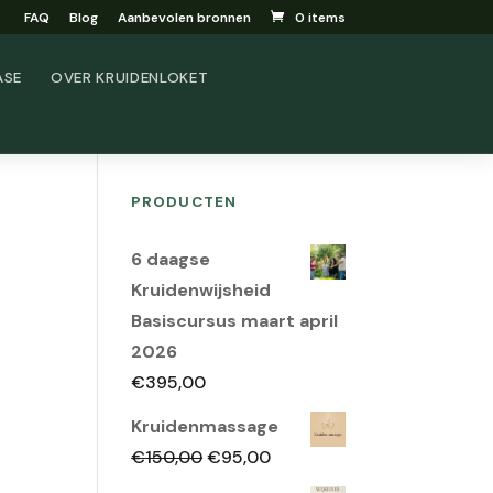
FAQ
Blog
Aanbevolen bronnen
0 items
ASE
OVER KRUIDENLOKET
PRODUCTEN
6 daagse
Kruidenwijsheid
Basiscursus maart april
2026
€
395,00
Kruidenmassage
Oorspronkelijke
Huidige
€
150,00
€
95,00
prijs
prijs