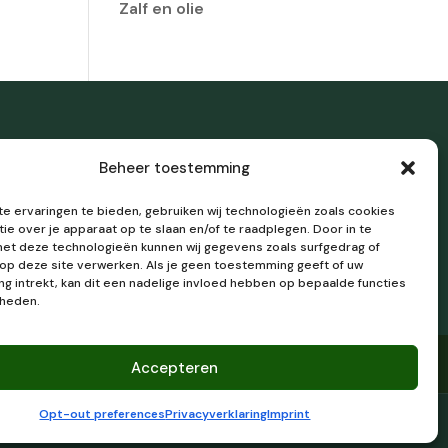
Zalf en olie
Beheer toestemming
Cookiebeleid
 ervaringen te bieden, gebruiken wij technologieën zoals cookies
Disclaimer
ie over je apparaat op te slaan en/of te raadplegen. Door in te
t deze technologieën kunnen wij gegevens zoals surfgedrag of
Imprint
 op deze site verwerken. Als je geen toestemming geeft of uw
 intrekt, kan dit een nadelige invloed hebben op bepaalde functies
kheden.
Accepteren
Opt-out preferences
Privacyverklaring
Imprint