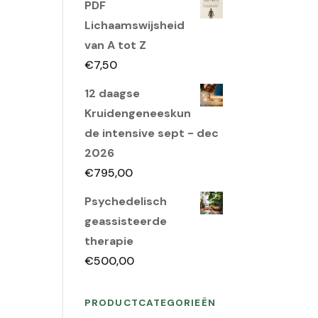
PDF
was:
is:
Lichaamswijsheid
€150,00.
€95,00.
van A tot Z
€
7,50
12 daagse
Kruidengeneeskun
de intensive sept - dec
2026
€
795,00
Psychedelisch
geassisteerde
therapie
€
500,00
PRODUCTCATEGORIEËN