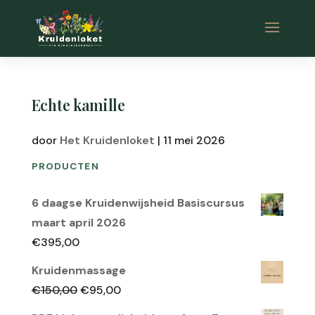
Echte kamille
door
Het Kruidenloket
|
11 mei 2026
PRODUCTEN
6 daagse Kruidenwijsheid Basiscursus
maart april 2026
€
395,00
Kruidenmassage
Oorspronkelijke
Huidige
€
150,00
€
95,00
prijs
prijs