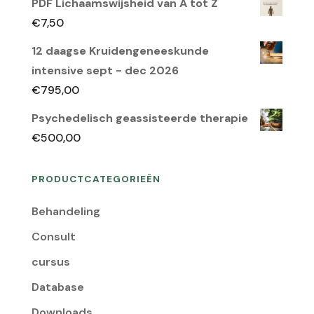
PDF Lichaamswijsheid van A tot Z
was:
is:
€
7,50
€150,00.
€95,00.
12 daagse Kruidengeneeskunde
intensive sept - dec 2026
€
795,00
Psychedelisch geassisteerde therapie
€
500,00
PRODUCTCATEGORIEËN
Behandeling
Consult
cursus
Database
Downloads