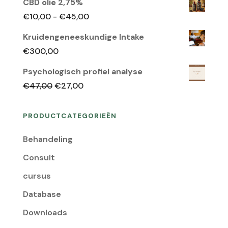
CBD olie 2,75%
Prijsklasse:
€
10,00
-
€
45,00
€10,00
Kruidengeneeskundige Intake
tot
€
300,00
€45,00
Psychologisch profiel analyse
Oorspronkelijke
Huidige
€
47,00
€
27,00
prijs
prijs
was:
is:
PRODUCTCATEGORIEËN
€47,00.
€27,00.
Behandeling
Consult
cursus
Database
Downloads