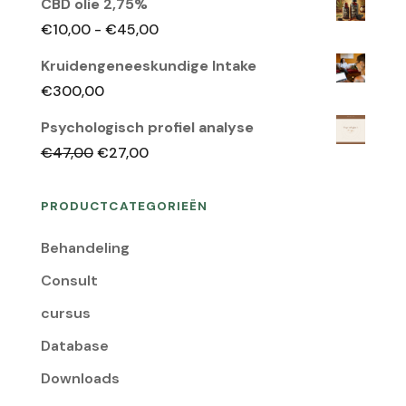
CBD olie 2,75%
Prijsklasse:
€
10,00
-
€
45,00
€10,00
Kruidengeneeskundige Intake
tot
€
300,00
€45,00
Psychologisch profiel analyse
Oorspronkelijke
Huidige
€
47,00
€
27,00
prijs
prijs
was:
is:
PRODUCTCATEGORIEËN
€47,00.
€27,00.
Behandeling
Consult
cursus
Database
Downloads