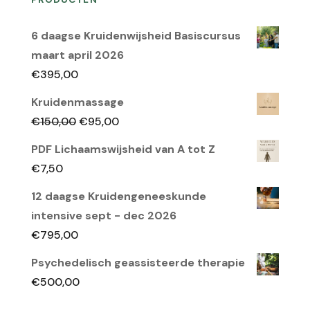
6 daagse Kruidenwijsheid Basiscursus
maart april 2026
€
395,00
Kruidenmassage
Oorspronkelijke
Huidige
€
150,00
€
95,00
prijs
prijs
PDF Lichaamswijsheid van A tot Z
was:
is:
€
7,50
€150,00.
€95,00.
12 daagse Kruidengeneeskunde
intensive sept - dec 2026
€
795,00
Psychedelisch geassisteerde therapie
€
500,00