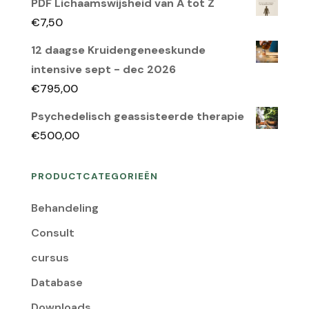
PDF Lichaamswijsheid van A tot Z
was:
is:
€
7,50
€150,00.
€95,00.
12 daagse Kruidengeneeskunde
intensive sept - dec 2026
€
795,00
Psychedelisch geassisteerde therapie
€
500,00
PRODUCTCATEGORIEËN
Behandeling
Consult
cursus
Database
Downloads