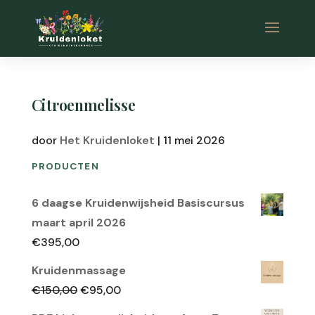
Citroenmelisse
door
Het Kruidenloket
|
11 mei 2026
PRODUCTEN
6 daagse Kruidenwijsheid Basiscursus
maart april 2026
€
395,00
Kruidenmassage
Oorspronkelijke
Huidige
€
150,00
€
95,00
prijs
prijs