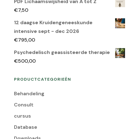
PDF Lichaamswijsheid van A tot Z
was:
is:
€
7,50
€150,00.
€95,00.
12 daagse Kruidengeneeskunde
intensive sept - dec 2026
€
795,00
Psychedelisch geassisteerde therapie
€
500,00
PRODUCTCATEGORIEËN
Behandeling
Consult
cursus
Database
Downloads