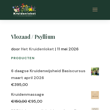
Vlozaad / Psyllium
door
Het Kruidenloket
|
11 mei 2026
PRODUCTEN
6 daagse Kruidenwijsheid Basiscursus
maart april 2026
€
395,00
Kruidenmassage
Oorspronkelijke
Huidige
€
150,00
€
95,00
prijs
prijs